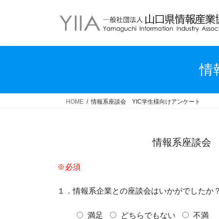
コ
ナ
ン
ビ
テ
ゲ
ン
ー
ツ
シ
へ
ョ
情
ス
ン
キ
に
ッ
移
HOME
情報系座談会 YIC学生様向けアンケート
プ
動
情報系座談会
※必須
１．情報系企業との座談会はいかがでしたか
満足
どちらでもない
不満